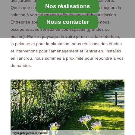
des jardins, des terrasses ainsi que des espaces verts.
Nos réalisations
Quels que soient vos besoins, nous trouverons toujours la
solution à votre demande afin de vous offrir satisfaction.
Nous contacter
Entreprise spécialisée dans paysagisme, nous nous
occupons avec sérieux de vos espaces (grandes ou
petites). Pour le paysage de votre jardin : la taille de haie,
la pelouse et pour la plantation, nous réalisons des études
et intervenons pour l’aménagement et l’entretien. Installés
en Tancrou, nous sommes à proximité pour répondre à vos
demandes.