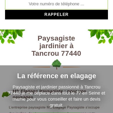
Paysagiste
jardinier à
Tancrou 77440
La référence en elagage
Paysagiste et jardinier passionné à Tancrou
MS Elagage Paysagiste : pour vos
77440 je me déplace dans tout le 77 en Seine et
paysages
marne pour vous conseiller et faire un devis
gratuit.
L’entreprise paysagiste MS Elagage Paysagiste s’occupe