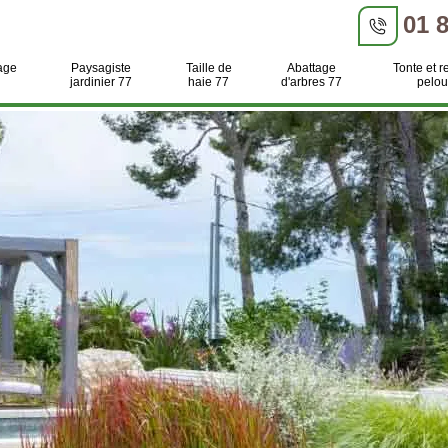
01 
age
Paysagiste
Taille de
Abattage
Tonte et r
jardinier 77
haie 77
d'arbres 77
pelou