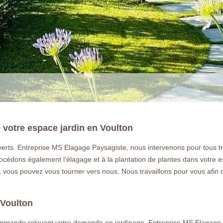
 votre espace jardin en Voulton
 verts. Entreprise MS Elagage Paysagiste, nous intervenons pour tous
rocédons également l’élagage et à la plantation de plantes dans votre 
LA RÉFÉRENCE E
in, vous pouvez vous tourner vers nous. Nous travaillons pour vous afin 
Paysagiste et jardinier passionné à Vo
 Voulton
dans tout le 77 en Seine et marne pour 
ommande relevant votre demande en jardinage. Entreprise MS Elagage 