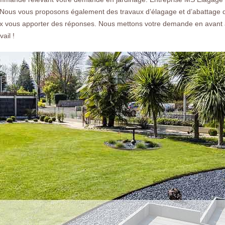
devis gratuit.
Nous vous proposons également des travaux d’élagage et d’abattage d’
ux vous apporter des réponses. Nous mettons votre demande en avant a
ail !
Nos réalisations
Nous co