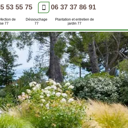
85 53 55 75
06 37 37 86 91
efection de
Déssouchage
Plantation et entretien de
se 77
77
jardin 77