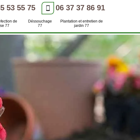
85 53 55 75
06 37 37 86 91
efection de
Déssouchage
Plantation et entretien de
se 77
77
jardin 77