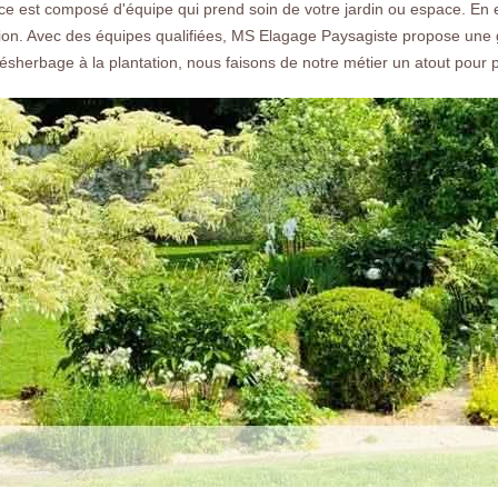
gratuit.
ce est composé d'équipe qui prend soin de votre jardin ou espace. En ef
tion. Avec des équipes qualifiées, MS Elagage Paysagiste propose une g
sherbage à la plantation, nous faisons de notre métier un atout pour p
Nos réalisations
Nous co