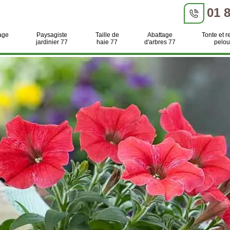
01 
age
Paysagiste
Taille de
Abattage
Tonte et r
jardinier 77
haie 77
d'arbres 77
pelou