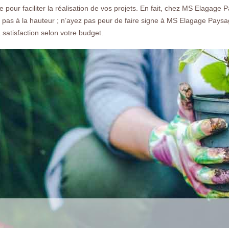
ce pour faciliter la réalisation de vos projets. En fait, chez MS Elagage P
as à la hauteur ; n’ayez pas peur de faire signe à MS Elagage Paysagis
 satisfaction selon votre budget.