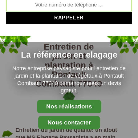
Entretien de
La référence en elagage
jardin et
plantation à
Notre entreprise paysagiste pour l'entretien de
Pontault
jardin et la plantation de végétaux à Pontault
Combault 77340
Combault 77340 demandez nous un devis
gratuit.
Nos réalisations
Nous contacter
Entretien du jardin de qualité: un atout
que MS Elagage Paysagiste a en main