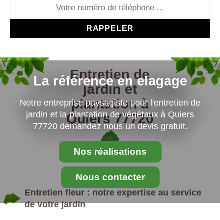
Entretien de
La référence en elagage
jardin et
plantation à
Notre entreprise paysagiste pour l'entretien de
jardin et la plantation de végétaux à Quiers
Quiers 77720
77720 demandez nous un devis gratuit.
Nos réalisations
Nous contacter
Entretien fleur : notre expertise au service
de votre jardin