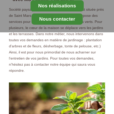
Nos réalisations
Société paysagère, MS Elagage Paysagiste est située près
de Saint Mars Vieux Maisons. L’entreprise propose des
Nous contacter
services pour l'entretien de jardin et d'espaces verts. Pour
plusieurs, le cœur de la maison se déplace vers les jardins
et les terrasses. Dans notre métier, nous intervenons dans
toutes vos demandes en matière de jardinage : plantation
d'arbres et de fleurs, désherbage, tonte de pelouse, etc.)
Ainsi, il est pour nous primordial de nous acharner sur
l’entretien de vos jardins. Pour toutes vos demandes,
n’hésitez pas à contacter notre équipe qui saura vous
répondre.