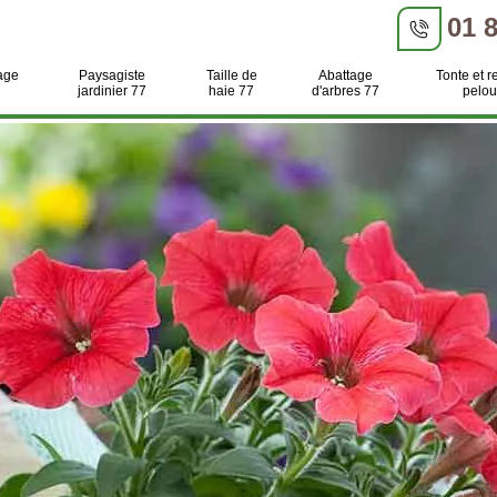
01 
age
Paysagiste
Taille de
Abattage
Tonte et r
jardinier 77
haie 77
d'arbres 77
pelou