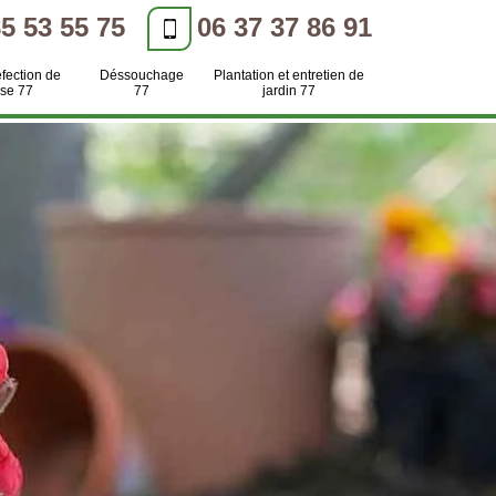
85 53 55 75
06 37 37 86 91
efection de
Déssouchage
Plantation et entretien de
se 77
77
jardin 77