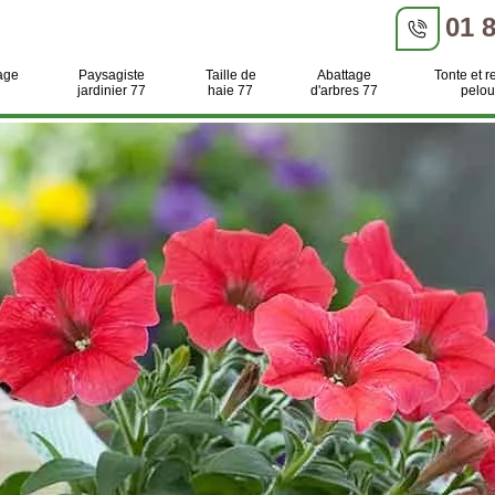
01 
age
Paysagiste
Taille de
Abattage
Tonte et r
jardinier 77
haie 77
d'arbres 77
pelou