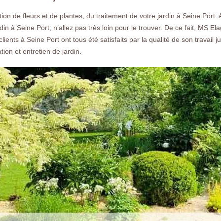
n de fleurs et de plantes, du traitement de votre jardin à Seine Port. 
din à Seine Port; n’allez pas très loin pour le trouver. De ce fait, MS 
clients à Seine Port ont tous été satisfaits par la qualité de son travail j
ion et entretien de jardin.
Nos réalisations
Nous co