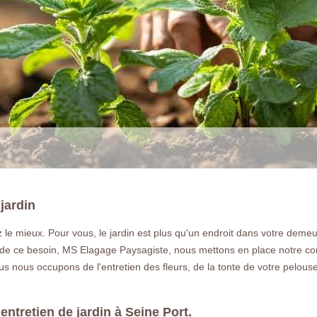
 jardin
LA RÉFÉRENCE E
tez le mieux. Pour vous, le jardin est plus qu'un endroit dans votre d
nt de ce besoin, MS Elagage Paysagiste, nous mettons en place notre c
Notre entreprise paysagiste pour l'entret
s nous occupons de l'entretien des fleurs, de la tonte de votre pelouse 
plantation de végétaux à Seine Port 
devis gratuit.
entretien de jardin à Seine Port.