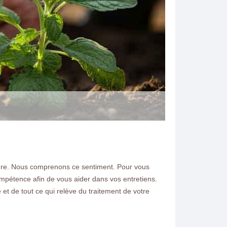
N ELAGAGE
emeure. Nous comprenons ce sentiment. Pour vous
ompétence afin de vous aider dans vos entretiens.
ien de jardin et la
et de tout ce qui relève du traitement de votre
77240 demandez nous un