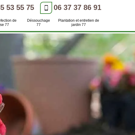
85 53 55 75
06 37 37 86 91
efection de
Déssouchage
Plantation et entretien de
se 77
77
jardin 77