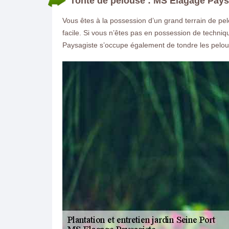
Tonte de pelouse : MS Elagage Paysa
Vous êtes à la possession d’un grand terrain de pe
facile. Si vous n’êtes pas en possession de techniq
Paysagiste s’occupe également de tondre les pelous