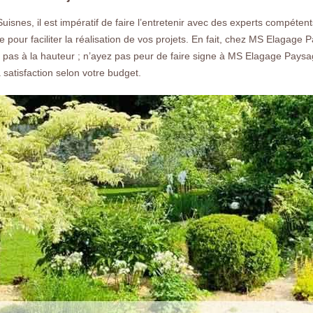
gratuit.
à Suisnes, il est impératif de faire l’entretenir avec des experts comp
ce pour faciliter la réalisation de vos projets. En fait, chez MS Elagage P
as à la hauteur ; n’ayez pas peur de faire signe à MS Elagage Paysagis
 satisfaction selon votre budget.
Nos réalisations
Nous co