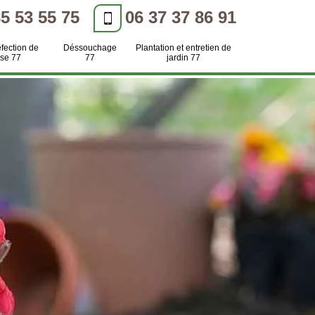
85 53 55 75
06 37 37 86 91
efection de
Déssouchage
Plantation et entretien de
se 77
77
jardin 77