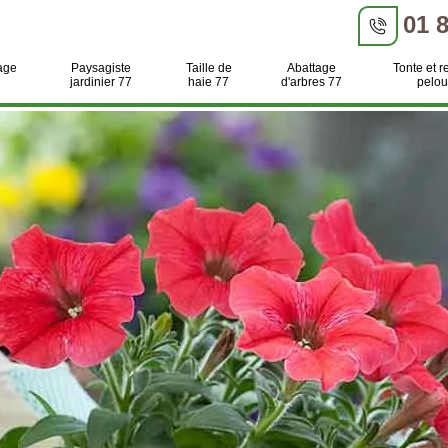
01 
age
Paysagiste
Taille de
Abattage
Tonte et r
jardinier 77
haie 77
d'arbres 77
pelou