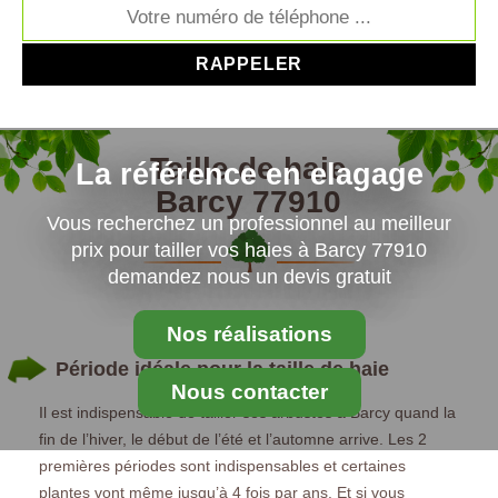
Taille de haie
La référence en elagage
Barcy 77910
Vous recherchez un professionnel au meilleur
prix pour tailler vos haies à Barcy 77910
demandez nous un devis gratuit
Nos réalisations
Période idéale pour la taille de haie
Nous contacter
Il est indispensable de tailler ses arbustes à Barcy quand la
fin de l’hiver, le début de l’été et l’automne arrive. Les 2
premières périodes sont indispensables et certaines
plantes vont même jusqu’à 4 fois par ans. Et si vous