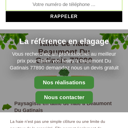
La référence en elagage
Taille de haie
Beaumont Du
Vous recherchez un professionnel au meilleur
Gatinais 77890
prix pour tailler vos haies à Beaumont Du
Gatinais 77890 demandez nous un devis gratuit
Nos réalisations
Nous contacter
Paysagiste en taille de haie à Beaumont
Du Gatinais
La haie n'est pas une simple clôture ou une limite du