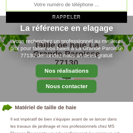
La référence en elagage
Vous recherchez un professionnel au meilleur
Taille de haie La
prix pour tailler vos haies à La Grande Paroisse
Grande Paroisse
77130 demandez nous un devis gratuit
77130
Nos réalisations
Nous contacter
Matériel de taille de haie
Il est impératif de bien s’équiper avant de se lancer dans
les travaux de jardinage et nos professionnels chez MS