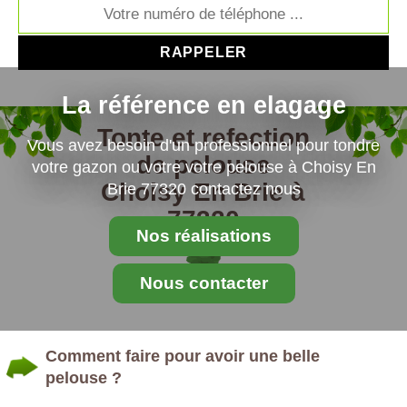
La référence en elagage
Tonte et refection
Vous avez besoin d'un professionnel pour tondre
de pelouse
votre gazon ou votre votre pelouse à Choisy En
Choisy En Brie à
Brie 77320 contactez nous
77320
Nos réalisations
Nous contacter
Comment faire pour avoir une belle
pelouse ?