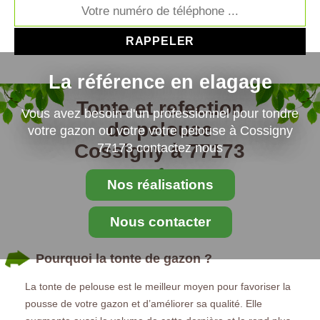
La référence en elagage
Tonte et refection
Vous avez besoin d'un professionnel pour tondre
de pelouse
votre gazon ou votre votre pelouse à Cossigny
Cossigny à 77173
77173 contactez nous
Nos réalisations
Nous contacter
Pourquoi la tonte de gazon ?
La tonte de pelouse est le meilleur moyen pour favoriser la
pousse de votre gazon et d’améliorer sa qualité. Elle