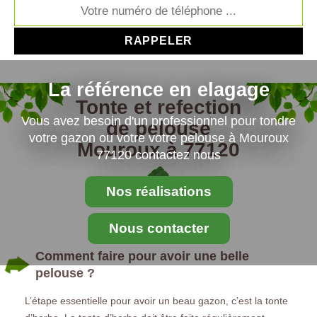
La référence en elagage
Tonte et refection
Vous avez besoin d'un professionnel pour tondre
de pelouse
votre gazon ou votre votre pelouse à Mouroux
Mouroux à 77120
77120 contactez nous
Nos réalisations
Nous contacter
Comment faire pour avoir une belle
pelouse ?
L’étape essentielle pour avoir un beau gazon, c’est la tonte