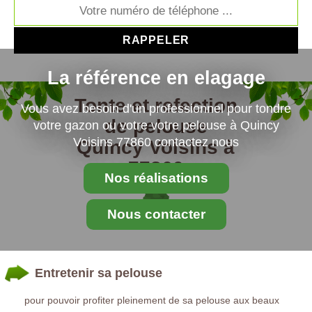
La référence en elagage
Tonte et refection
Vous avez besoin d'un professionnel pour tondre
de pelouse
votre gazon ou votre votre pelouse à Quincy
Voisins 77860 contactez nous
Quincy Voisins à
77860
Nos réalisations
Nous contacter
Entretenir sa pelouse
pour pouvoir profiter pleinement de sa pelouse aux beaux