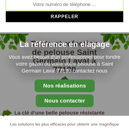
Tonte et refection
La référence en elagage
de pelouse Saint
Vous avez besoin d'un professionnel pour tondre
Germain Laval à
votre gazon ou votre votre pelouse à Saint
77130
Germain Laval 77130 contactez nous
Nos réalisations
Nous contacter
La clé d’une belle pelouse résistante
Les solutions les plus efficaces pour obtenir une magnifique