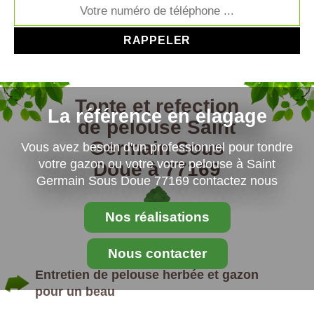
Tonte et refection
La référence en elagage
de pelouse Saint
Germain Sous
Vous avez besoin d'un professionnel pour tondre
votre gazon ou votre votre pelouse à Saint
Doue à 77169
Germain Sous Doue 77169 contactez nous
Nos réalisations
Nous contacter
Entretien de pelouse herbée et gazon
pour un beau