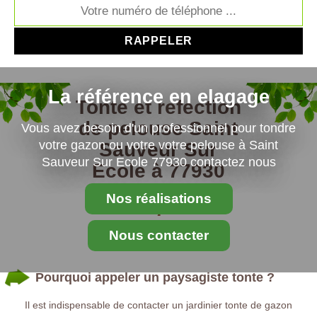
La référence en elagage
Tonte et refection
de pelouse Saint
Vous avez besoin d'un professionnel pour tondre
votre gazon ou votre votre pelouse à Saint
Sauveur Sur
Sauveur Sur Ecole 77930 contactez nous
Ecole à 77930
Nos réalisations
Nous contacter
Pourquoi appeler un paysagiste tonte ?
Il est indispensable de contacter un jardinier tonte de gazon