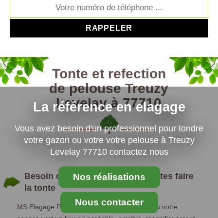
Tonte et refection
de pelouse Treuzy
Levelay à 77710
La référence en elagage
Vous avez besoin d'un professionnel pour tondre
votre gazon ou votre votre pelouse à Treuzy
Levelay 77710 contactez nous
Besoin d’une belle pelouse ? Faites faire
Nos réalisations
la tonte
Nous contacter
MS Elagage Paysagiste fera de votre jardin ou votre