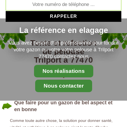
La référence en elagage
Tonte et refection
Vous avez besoin d'un professionnel pour tondre
votre gazon ou votre votre pelouse à Trilport
de pelouse
77470 contactez nous
Trilport à 77470
Nos réalisations
Nous contacter
Que faire pour un gazon de bel aspect et
en bonne
Comme toute autre chose, la solution pour donner santé,