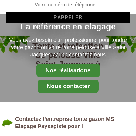
La référence en elagage
Vous avez besoin d'un professionnel pour tondre
Tonte et refection
votre gazon ou votre votre pelouse à Ville Saint
de pelouse Ville
Jacques 77130 contactez nous
Saint Jacques à
Nos réalisations
77130
Nous contacter
Contactez l’entreprise tonte gazon MS
Elagage Paysagiste pour l