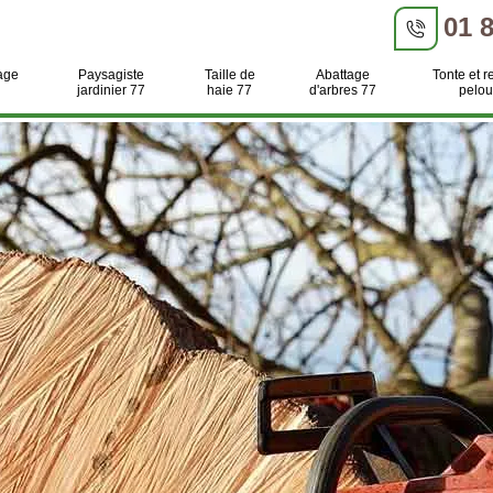
01 
age
Paysagiste
Taille de
Abattage
Tonte et r
jardinier 77
haie 77
d'arbres 77
pelou