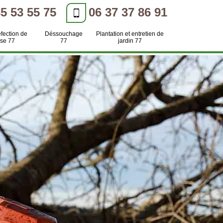
85 53 55 75
06 37 37 86 91
efection de
Déssouchage
Plantation et entretien de
se 77
77
jardin 77