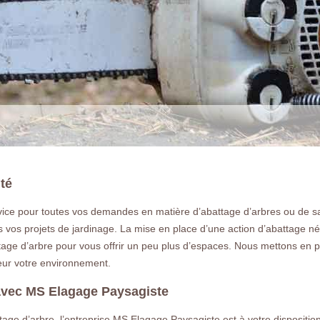
ité
ice pour toutes vos demandes en matière d’abattage d’arbres ou de sa
 vos projets de jardinage. La mise en place d’une action d’abattage né
LA RÉFÉRENCE E
tage d’arbre pour vous offrir un peu plus d’espaces. Nous mettons en
eur votre environnement.
Vous souhaitez abattre un arbre à Bea
gratuit et rapide sur le 77390 , artisan qu
 avec MS Elagage Paysagiste
attage d’arbre, l’entreprise MS Elagage Paysagiste est à votre disposi