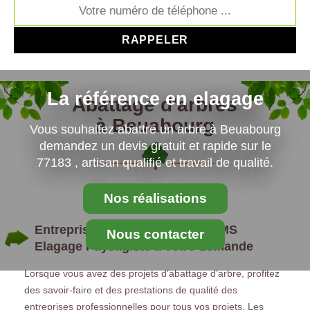
La référence en elagage
Abattage d'arbres
à Beuabourg
Vous souhaitez abattre un arbre à Beuabourg
demandez un devis gratuit et rapide sur le
77183 , artisan qualifié et travail de qualité.
Nos réalisations
Entreprise d’abattage d’arbre : MS
Nous contacter
Elagage Paysagiste à votre demande
Lorsque vous avez des projets d’abattage d’arbre, profitez
des savoir-faire et des prestations de qualité des
entreprises professionnelles pour tous vos projets. Les