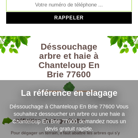
Déssouchage
arbre et haie à
Chanteloup En
Brie 77600
La référence en elagage
Déssouchage à Chanteloup En Brie 77600 Vous
souhaitez dessoucher un arbre ou une haie a
Définition abattage d’arbre
Chanteloup En Brie 77600 demandez nous un
devis gratuit rapide.
Pour dégager un terrain, il faut abattre les arbres qui s’y