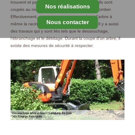
trouvent et par la suite enlever leurs souches. Ils sont
Nos réalisations
coupés au niveau de leur base et ensuite fait tomber.
Effectivement, nous ne pouvons pas enlever l’arbre à
Nous contacter
même la racine car ce ne serait pas possible. Il y a aussi
des travaux qui y sont liés tels que le dessouchage,
l’ébranchage et le débitage. Durant la coupe d’un arbre, il
existe des mesures de sécurité à respecter.