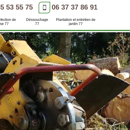
85 53 55 75
06 37 37 86 91
efection de
Déssouchage
Plantation et entretien de
se 77
77
jardin 77