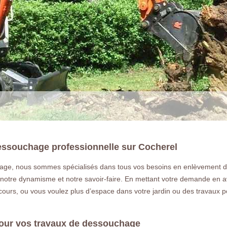
essouchage professionnelle sur Cocherel
ge, nous sommes spécialisés dans tous vos besoins en enlèvement de 
LA RÉFÉRENCE E
otre dynamisme et notre savoir-faire. En mettant votre demande en avan
 cours, ou vous voulez plus d’espace dans votre jardin ou des travaux 
Déssouchage à Cocherel 77440 Vous s
arbre ou une haie a Cocherel 77440 d
pour vos travaux de dessouchage