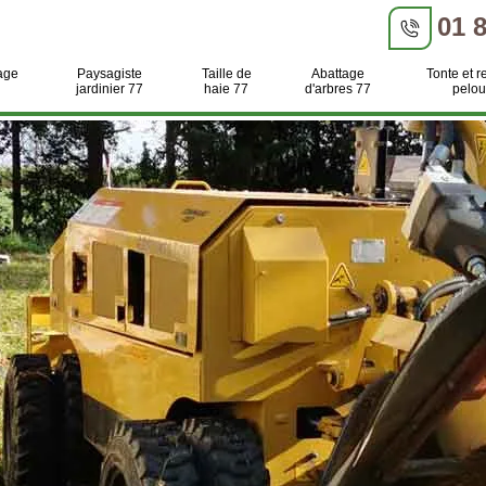
01 
age
Paysagiste
Taille de
Abattage
Tonte et r
jardinier 77
haie 77
d'arbres 77
pelou