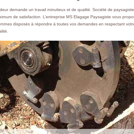
gratuit rapide.
ndeur demande un travail minutieux et de qualité. Société de paysagiste
ximum de satisfaction. L’entreprise MS Elagage Paysagiste vous propo
mes disposés à répondre à toutes vos demandes en respectant votre b
lité.
Nos réalisations
Nous co