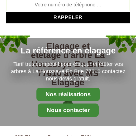
Elagage et
La référence en elagage
etetage d'arbre La
Houssaye En Brie
Tarif très compétitif pour élaguer et étêter vos
arbres à La Houssaye En Brie 77610 contactez
77610 avec MS
nous devis gratuit.
Elagage
Paysagiste
Nos réalisations
Nous contacter