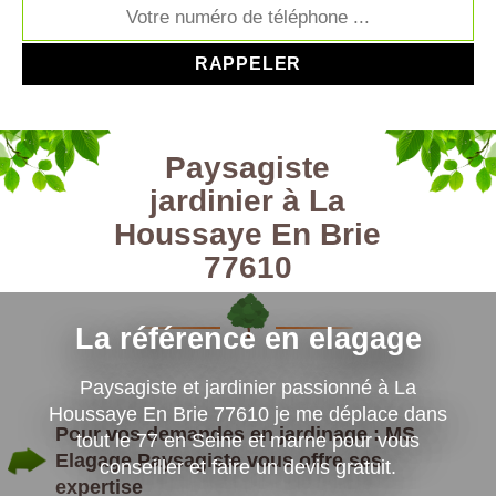
Paysagiste
jardinier à La
Houssaye En Brie
77610
La référence en elagage
Paysagiste et jardinier passionné à La
Houssaye En Brie 77610 je me déplace dans
Pour vos demandes en jardinage : MS
tout le 77 en Seine et marne pour vous
Elagage Paysagiste vous offre ses
conseiller et faire un devis gratuit.
expertise