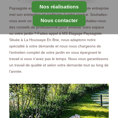
Nos réalisations
Paysagiste expérimenté, MS Elagage Paysagiste entreprise
met son entreprise en jardinage à votre service. Souhaitez-
Nous contacter
vous avoir un entretien pour votre jardin ? Souhaitez-vous
des conseils de professionnel pour embellir votre espace
ou votre jardin ? Faites appel à MS Elagage Paysagiste.
Située à La Houssaye En Brie, nous adaptons notre
spécialité à votre demande et nous nous chargeons de
l’entretien complet de votre jardin en vous épargnant le
travail si vous n’avez pas le temps. Nous vous garantissons
un travail de qualité et selon votre demande tout au long de
l’année.