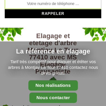
Elagage et
etetage d'arbre
Montjay La Tour
La référence en elagage
77410 avec MS
Tarif très compétitif pour élaguer et étêter vos
Elagage
arbres à Montjay La Tour 77410 contactez nous
Paysagiste
devis gratuit.
Nos réalisations
Nous contacter