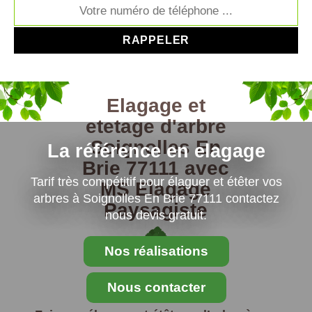
Elagage et
etetage d'arbre
Soignolles En
La référence en elagage
Brie 77111 avec
Tarif très compétitif pour élaguer et étêter vos
MS Elagage
arbres à Soignolles En Brie 77111 contactez
Paysagiste
nous devis gratuit.
Nos réalisations
Nous contacter