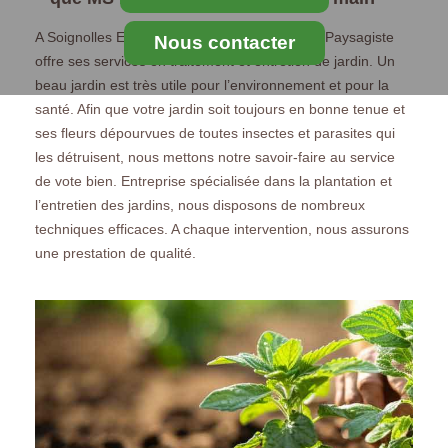
A Soignolles En Brie, l’entreprise MS Elagage Paysagiste
Nous contacter
offre ses services en traitement et entretien de jardin. Un
beau jardin est très utile pour l’environnement et pour la
santé. Afin que votre jardin soit toujours en bonne tenue et
ses fleurs dépourvues de toutes insectes et parasites qui
les détruisent, nous mettons notre savoir-faire au service
de vote bien. Entreprise spécialisée dans la plantation et
l’entretien des jardins, nous disposons de nombreux
techniques efficaces. A chaque intervention, nous assurons
une prestation de qualité.