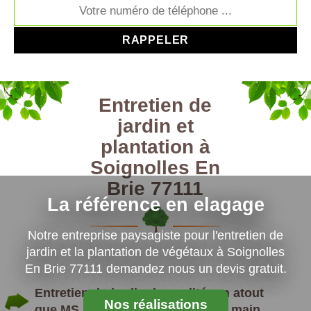
Entretien de
jardin et
plantation à
Soignolles En
Brie 77111
La référence en elagage
Notre entreprise paysagiste pour l'entretien de
jardin et la plantation de végétaux à Soignolles
En Brie 77111 demandez nous un devis gratuit.
Entretien du jardin de qualité: un atout
Nos réalisations
que MS Elagage Paysagiste a en main