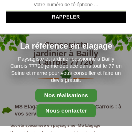
Paysagiste
La référence en elagage
jardinier à Bailly
Paysagiste et jardinier passionné à Bailly
Carrois 77720
Carrois 77720 je me déplace dans tout le 77 en
Seine et marne pour vous conseiller et faire un
devis gratuit.
Nos réalisations
MS Elagage Paysagiste à Bailly Carrois : à
Nous contacter
vos services de jardinage
Société spécialisée en paysagisme, MS Elagage