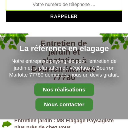
Entretien de
La référence en elagage
jardin et
plantation à
Notre entreprise paysagiste pour l'entretien de
Bourron Marlotte
jardin et la plantation de végétaux à Bourron
Marlotte 77780 demandez nous un devis gratuit.
77780
Nos réalisations
Nous contacter
Entretien jardin : MS Elagage Paysagiste
plus près de chez vous