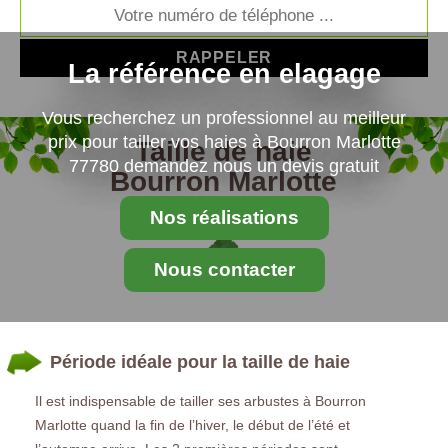
La référence en elagage
Vous recherchez un professionnel au meilleur
prix pour tailler vos haies à Bourron Marlotte
Taille de haie
77780 demandez nous un devis gratuit
Bourron Marlotte
77780
Nos réalisations
Nous contacter
Période idéale pour la taille de haie
Il est indispensable de tailler ses arbustes à Bourron
Marlotte quand la fin de l’hiver, le début de l’été et