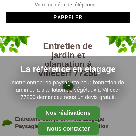
Entretien de
jardin et
plantation à
La référence en elagage
Villecerf 77250
Notre entreprise paysagiste pour l'entretien de
jardin et la plantation de végétaux à Villecerf
77250 demandez nous un devis gratuit.
Nos réalisations
Entretenir son jardin : MS Elagage
Paysagiste spécialiste en plantation
Nous contacter