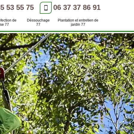
85 53 55 75
06 37 37 86 91
efection de
Déssouchage
Plantation et entretien de
se 77
77
jardin 77