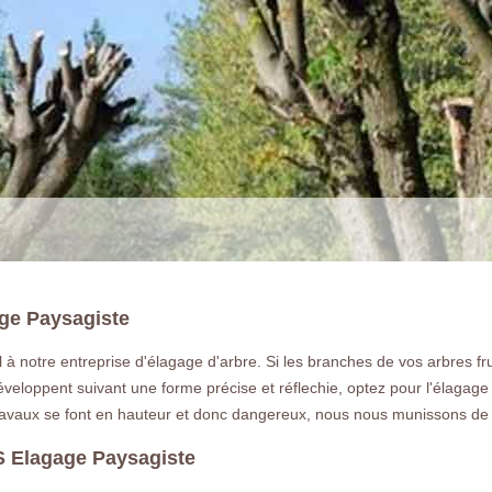
age Paysagiste
el à notre entreprise d'élagage d'arbre. Si les branches de vos arbres fr
veloppent suivant une forme précise et réflechie, optez pour l'élagage d
LA RÉFÉRENCE E
travaux se font en hauteur et donc dangereux, nous nous munissons de t
Tarif très compétitif pour élaguer et étê
S Elagage Paysagiste
Denis 77240 contactez nous devis gratu