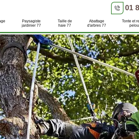
01 
age
Paysagiste
Taille de
Abattage
Tonte et r
jardinier 77
haie 77
d'arbres 77
pelou