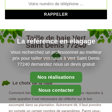
Taille de haie Vert
La référence en elagage
Saint Denis 77240
Vous recherchez un professionnel au meilleur
prix pour tailler vos haies à Vert Saint Denis
77240 demandez nous un devis gratuit
Nos réalisations
Le choix de la haie
Nous contacter
Comment faire le bon choix pour sa haie ? Pour répondre à
cette question il est nécessaire de réfléchir sur le but
escompté dans sa plantation. Autrement dit, il faut prendre
en compte un certain nombre de paramètres. Parmi ceux-