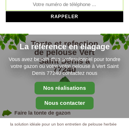
Tonte et refection
La référence en elagage
de pelouse Vert
Saint Denis à
Vous avez besoin d'un professionnel pour tondre
votre gazon ou votre votre pelouse à Vert Saint
77240
Denis 77240 contactez nous
Nos réalisations
Nous contacter
Faire la tonte de gazon
la solution idéale pour un bon entretien de pelouse herbée